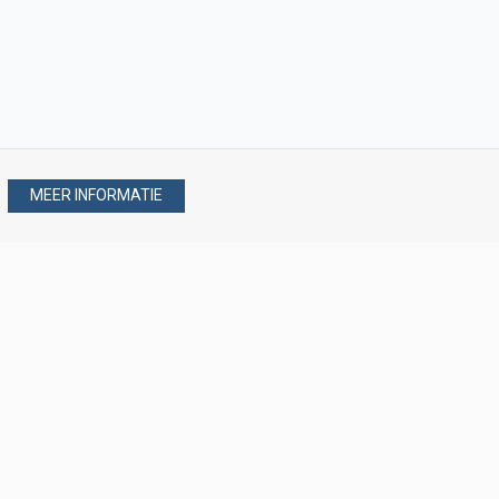
MEER INFORMATIE
Stel uw vraag via
088 - 077 08 80
088 - 077 08 80
verkoop@verploegen.nl