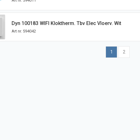
Art nr.
594011
Dyn 100183 WIFI Kloktherm. Tbv Elec Vloerv. Wit
Art nr.
594042
1
2