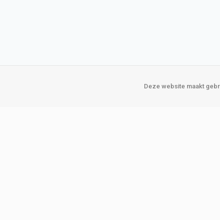
Deze website maakt gebru
Over Verploegen
Onze vestigin
Wie zijn wij
Amsterda
Onze merken
Binckhorst
Loosduins
Klant worden
Rotterdam