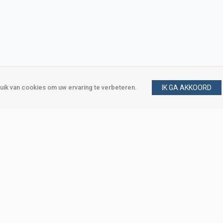
ik van cookies om uw ervaring te verbeteren.
IK GA AKKOORD
gen
Vraag en antwoord
m
Klant worden
, Den Haag
Mijn account
eweg, Den Haag
Bestellen
Betalen