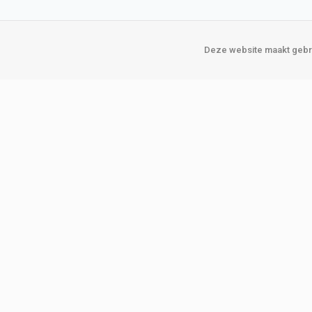
Deze website maakt gebru
Over Verploegen
Onze vestigin
Wie zijn wij
Amsterda
Onze merken
Binckhorst
Loosduins
Klant worden
Rotterdam
Word zakelijke klant
Zoetermeer