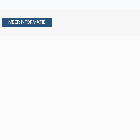
MEER INFORMATIE
Stel uw vraag via
088 - 077 08 80
088 - 077 08 80
verkoop@verploegen.nl