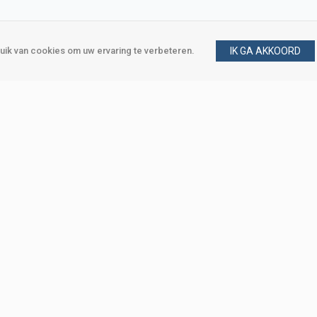
ik van cookies om uw ervaring te verbeteren.
IK GA AKKOORD
gen
Vraag en antwoord
m
Klant worden
, Den Haag
Mijn account
eweg, Den Haag
Bestellen
Betalen
Bezorgen
Retourneren