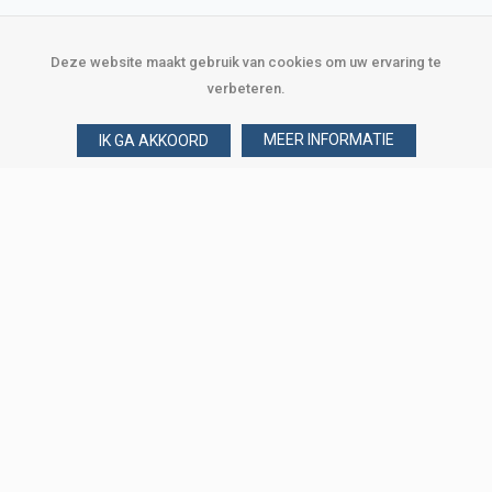
Deze website maakt gebruik van cookies om uw ervaring te
verbeteren.
MEER INFORMATIE
IK GA AKKOORD
Over Verploegen
Wie zijn wij
Onze merken
Klant worden
Word zakelijke klant
Onze vestigingen