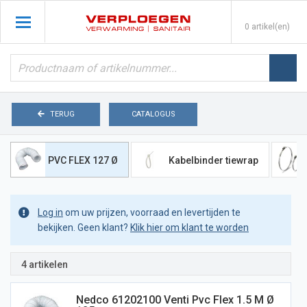
0 artikel(en)
TERUG
CATALOGUS
PVC FLEX 127 Ø
Kabelbinder tiewrap
Log in
om uw prijzen, voorraad en levertijden te
bekijken. Geen klant?
Klik hier om klant te worden
4 artikelen
Nedco 61202100 Venti Pvc Flex 1.5 M Ø