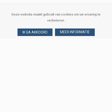
Deze website maakt gebruik van cookies om uw ervaring te
verbeteren.
MEER INFORMATIE
IK GA AKKOORD
Over Verploegen
Wie zijn wij
Onze merken
Klant worden
Word zakelijke klant
Onze vestigingen