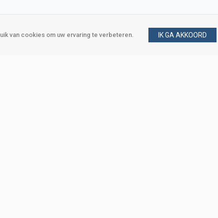
ik van cookies om uw ervaring te verbeteren.
IK GA AKKOORD
gen
Vraag en antwoord
m
Klant worden
, Den Haag
Mijn account
eweg, Den Haag
Bestellen
Betalen
Bezorgen
Retourneren