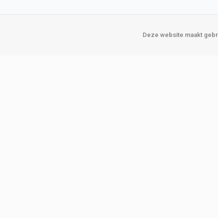
Deze website maakt gebru
Over Verploegen
Onze vestigin
Wie zijn wij
Amsterda
Onze merken
Binckhorst
Loosduins
Klant worden
Rotterdam
Word zakelijke klant
Zoetermeer