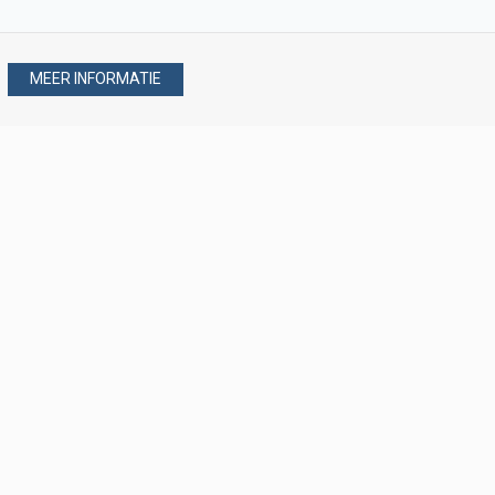
MEER INFORMATIE
Stel uw vraag via
088 - 077 08 80
088 - 077 08 80
verkoop@verploegen.nl