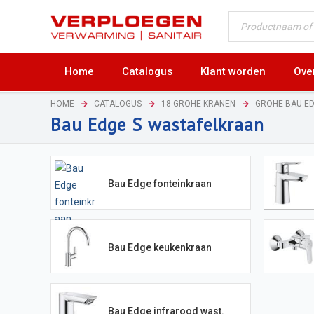
Home
Catalogus
Klant worden
Ove
HOME
CATALOGUS
18 GROHE KRANEN
GROHE BAU E
Bau Edge S wastafelkraan
Bau Edge fonteinkraan
Bau Edge keukenkraan
Bau Edge infrarood wast.