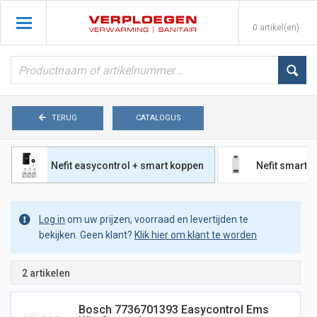
0 artikel(en)
TERUG
CATALOGUS
Nefit easycontrol + smart koppen
Nefit smart 
Log in
om uw prijzen, voorraad en levertijden te
bekijken. Geen klant?
Klik hier om klant te worden
2 artikelen
Bosch 7736701393 Easycontrol Ems