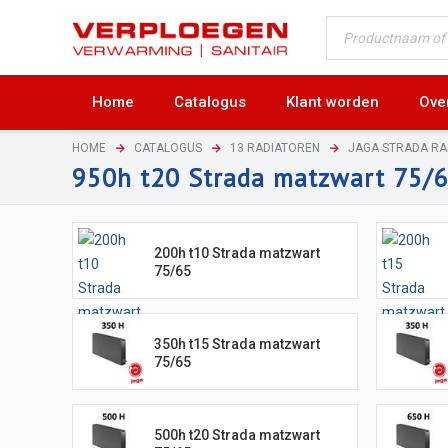
Home
Catalogus
Klant worden
Ove
HOME
CATALOGUS
13 RADIATOREN
JAGA STRADA R
950h t20 Strada matzwart 75/
200h t10 Strada matzwart
75/65
350h t15 Strada matzwart
75/65
500h t20 Strada matzwart