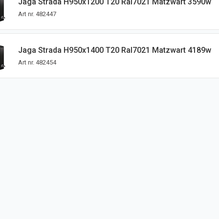
Jaga Strada H950x1200 T20 Ral7021 Matzwart 3590w
Art nr.
482447
Jaga Strada H950x1400 T20 Ral7021 Matzwart 4189w
Art nr.
482454