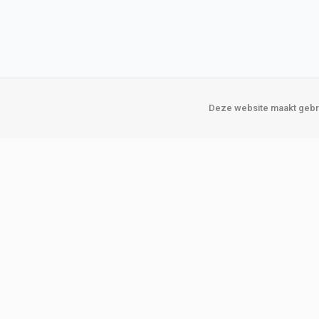
Deze website maakt gebru
Over Verploegen
Onze vestigin
Wie zijn wij
Amsterda
Onze merken
Binckhorst
Loosduins
Klant worden
Rotterdam
Word zakelijke klant
Zoetermeer