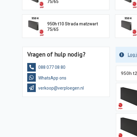
75/65
950h t10 Strada matzwart
75/65
Vragen of hulp nodig?
Log 
088 077 08 80
950h t
WhatsApp ons
verkoop@verploegen.nl