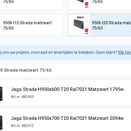
75/65
75/65
950h t15 Strada matzwart
950h t20 Strada mat
75/65
75/65
in
om uw prijzen, voorraad en levertijden te bekijken. Geen klant?
Klik hi
20 Strada matzwart 75/65
Jaga Strada H950x600 T20 Ral7021 Matzwart 1795w
Art nr.
482405
Jaga Strada H950x700 T20 Ral7021 Matzwart 2094w
Art nr.
482412