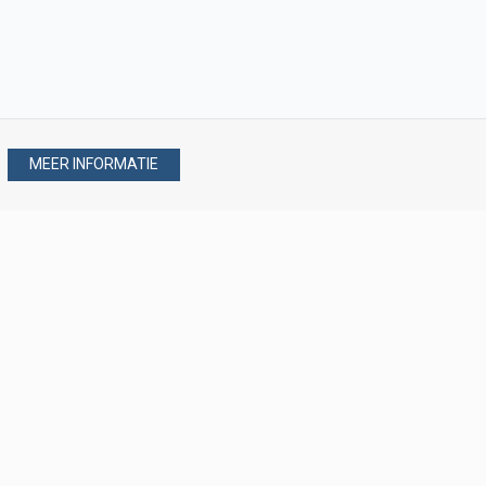
MEER INFORMATIE
Stel uw vraag via
088 - 077 08 80
088 - 077 08 80
verkoop@verploegen.nl