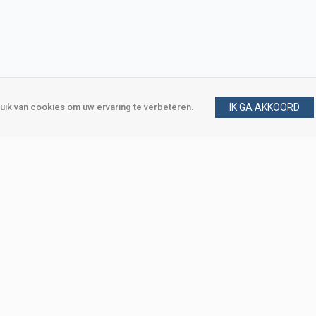
ik van cookies om uw ervaring te verbeteren.
IK GA AKKOORD
gen
Vraag en antwoord
m
Klant worden
, Den Haag
Mijn account
eweg, Den Haag
Bestellen
Betalen
Bezorgen