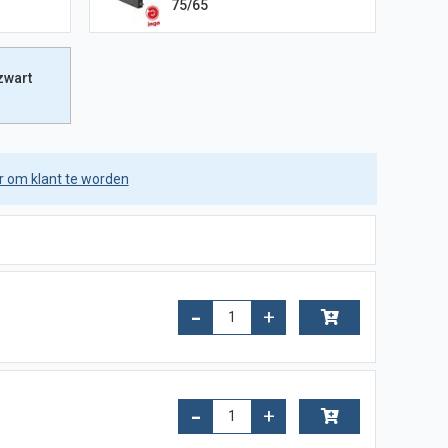
75/65
zwart
er om klant te worden