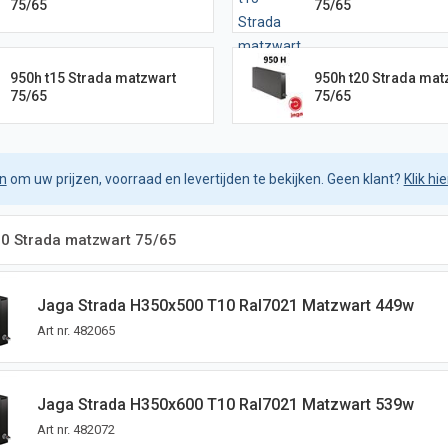
75/65
75/65
950h t15 Strada matzwart
950h t20 Strada mat
75/65
75/65
in
om uw prijzen, voorraad en levertijden te bekijken. Geen klant?
Klik hi
10 Strada matzwart 75/65
Jaga Strada H350x500 T10 Ral7021 Matzwart 449w
Art nr.
482065
Jaga Strada H350x600 T10 Ral7021 Matzwart 539w
Art nr.
482072