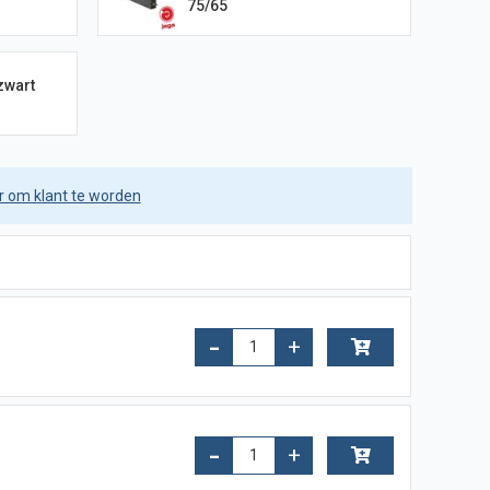
75/65
zwart
er om klant te worden