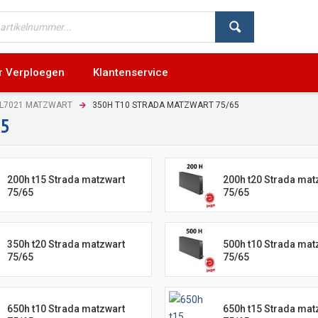
r Verploegen
Klantenservice
AL7021 MATZWART
350H T10 STRADA MATZWART 75/65
65
200h t15 Strada matzwart
200h t20 Strada mat
75/65
75/65
350h t20 Strada matzwart
500h t10 Strada mat
75/65
75/65
650h t10 Strada matzwart
650h t15 Strada mat