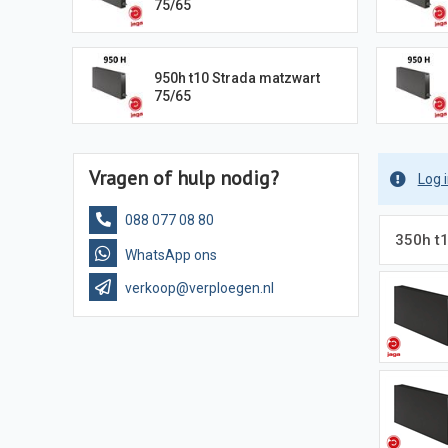
75/65
950h t10 Strada matzwart
75/65
Vragen of hulp nodig?
Log 
088 077 08 80
350h t
WhatsApp ons
verkoop@verploegen.nl