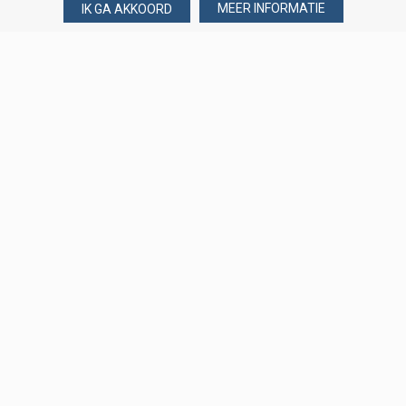
MEER INFORMATIE
IK GA AKKOORD
Over Verploegen
Wie zijn wij
Onze merken
Klant worden
Word zakelijke klant
Onze vestigingen
Amsterdam
Binckhorst, Den Haag
Loosduinseweg, Den Haag