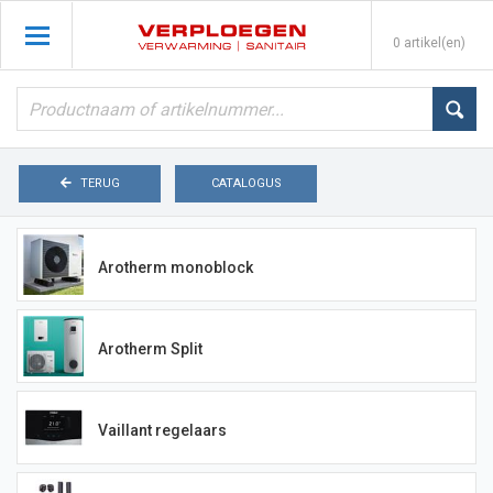
0 artikel(en)
TERUG
CATALOGUS
Arotherm monoblock
Arotherm Split
Vaillant regelaars