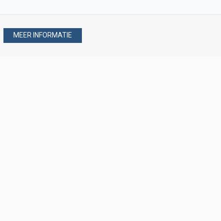
MEER INFORMATIE
Stel uw vraag via
088 - 077 08 80
088 - 077 08 80
verkoop@verploegen.nl