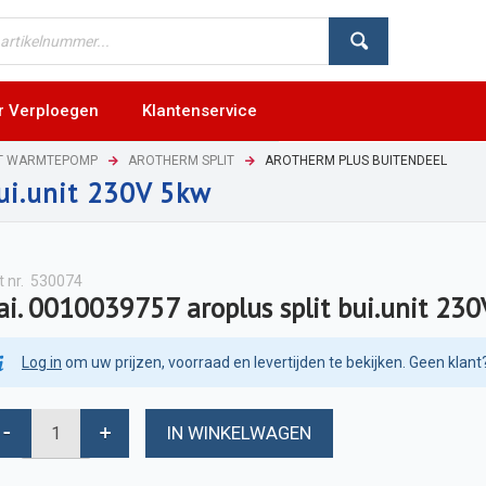
r Verploegen
Klantenservice
NT WARMTEPOMP
AROTHERM SPLIT
AROTHERM PLUS BUITENDEEL
bui.unit 230V 5kw
t nr.
530074
ai. 0010039757 aroplus split bui.unit 23
Log in
om uw prijzen, voorraad en levertijden te bekijken. Geen klant
IN WINKELWAGEN