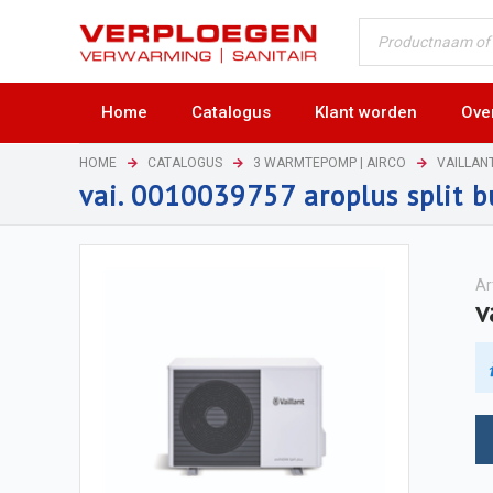
Home
Catalogus
Klant worden
Ove
HOME
CATALOGUS
3 WARMTEPOMP | AIRCO
VAILLA
vai. 0010039757 aroplus split 
Ar
v