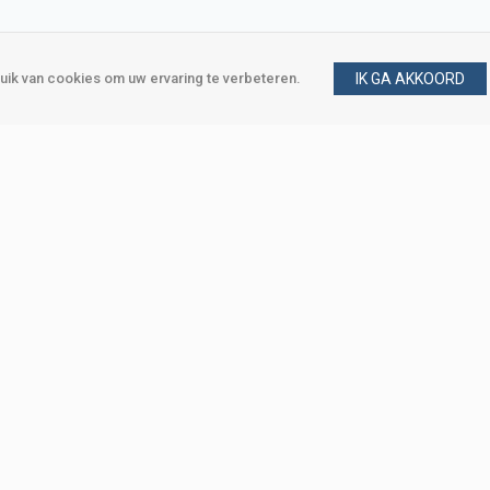
ik van cookies om uw ervaring te verbeteren.
IK GA AKKOORD
gen
Vraag en antwoord
m
Klant worden
, Den Haag
Mijn account
eweg, Den Haag
Bestellen
Betalen
Bezorgen
Retourneren