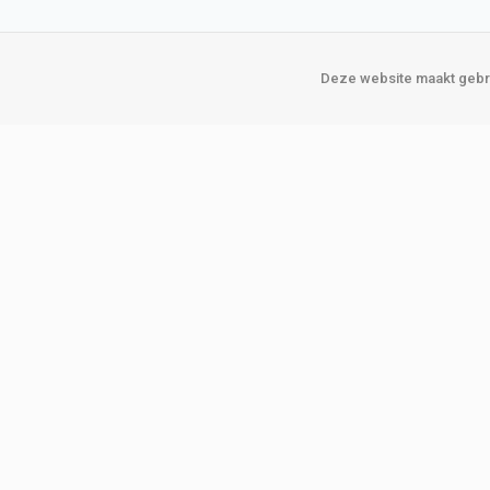
Deze website maakt gebru
Over Verploegen
Onze vestigin
Wie zijn wij
Amsterda
Onze merken
Binckhorst
Loosduins
Klant worden
Rotterdam
Word zakelijke klant
Zoetermeer