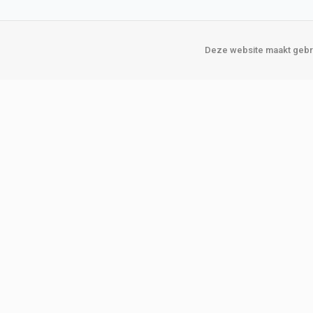
Deze website maakt gebru
Over Verploegen
Onze vestigin
Wie zijn wij
Amsterda
Onze merken
Binckhorst
Loosduins
Klant worden
Rotterdam
Word zakelijke klant
Zoetermeer