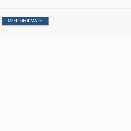
MEER INFORMATIE
Stel uw vraag via
088 - 077 08 80
088 - 077 08 80
verkoop@verploegen.nl