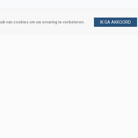
ik van cookies om uw ervaring te verbeteren.
IK GA AKKOORD
gen
Vraag en antwoord
m
Klant worden
, Den Haag
Mijn account
eweg, Den Haag
Bestellen
Betalen
Bezorgen
Retourneren