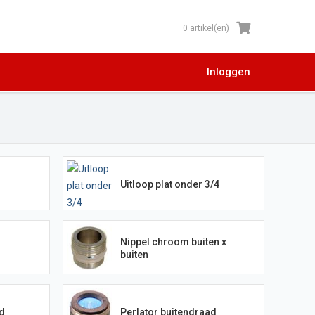
0 artikel(en)
Inloggen
Uitloop plat onder 3/4
Nippel chroom buiten x
buiten
d
Perlator buitendraad