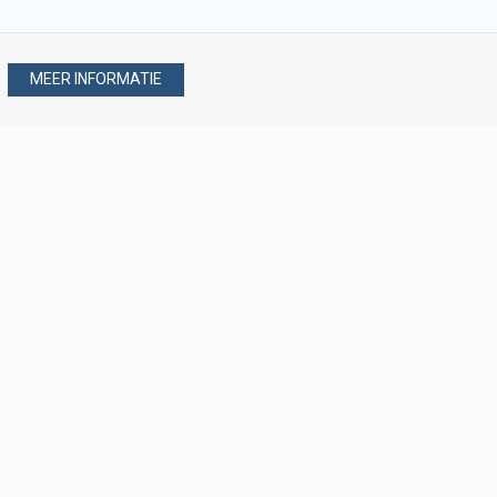
MEER INFORMATIE
Stel uw vraag via
088 - 077 08 80
088 - 077 08 80
verkoop@verploegen.nl