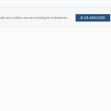
ik van cookies om uw ervaring te verbeteren.
IK GA AKKOORD
gen
Vraag en antwoord
m
Klant worden
, Den Haag
Mijn account
eweg, Den Haag
Bestellen
Betalen
Bezorgen
Retourneren