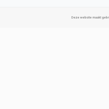
Deze website maakt gebru
Over Verploegen
Onze vestigin
Wie zijn wij
Amsterda
Onze merken
Binckhorst
Loosduins
Klant worden
Rotterdam
Word zakelijke klant
Zoetermeer