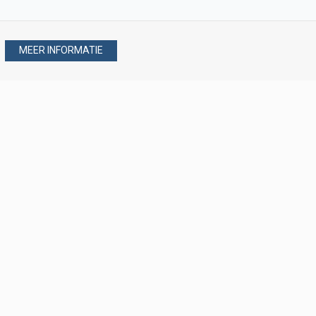
MEER INFORMATIE
Stel uw vraag via
088 - 077 08 80
088 - 077 08 80
verkoop@verploegen.nl