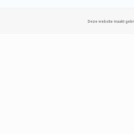
Deze website maakt gebru
Over Verploegen
Onze vestigin
Wie zijn wij
Amsterda
Onze merken
Binckhorst
Loosduins
Klant worden
Rotterdam
Word zakelijke klant
Zoetermeer