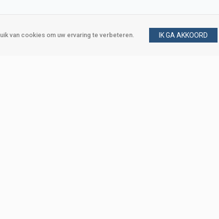
ik van cookies om uw ervaring te verbeteren.
IK GA AKKOORD
gen
Vraag en antwoord
m
Klant worden
, Den Haag
Mijn account
eweg, Den Haag
Bestellen
Betalen
Bezorgen
Retourneren