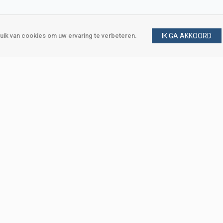
ik van cookies om uw ervaring te verbeteren.
IK GA AKKOORD
gen
Vraag en antwoord
m
Klant worden
, Den Haag
Mijn account
eweg, Den Haag
Bestellen
Betalen
Bezorgen
Retourneren