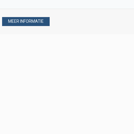
MEER INFORMATIE
Stel uw vraag via
088 - 077 08 80
088 - 077 08 80
verkoop@verploegen.nl