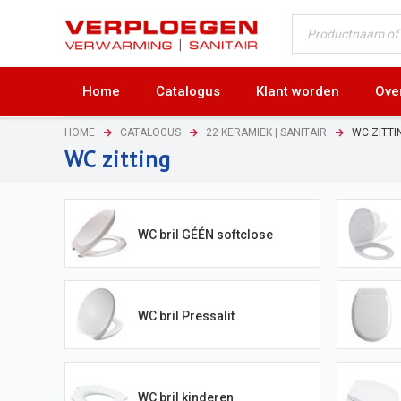
Home
Catalogus
Klant worden
Ove
HOME
CATALOGUS
22 KERAMIEK | SANITAIR
WC ZITTI
WC zitting
WC bril GÉÉN softclose
WC bril Pressalit
WC bril kinderen