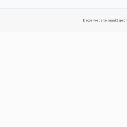
Deze website maakt gebru
Over Verploegen
Onze vestigin
Wie zijn wij
Amsterda
Onze merken
Binckhorst
Loosduins
Klant worden
Rotterdam
Word zakelijke klant
Zoetermeer