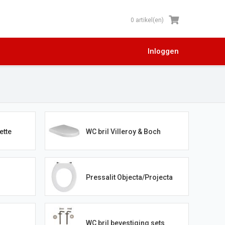
0 artikel(en)
Inloggen
ette
WC bril Villeroy & Boch
Pressalit Objecta/Projecta
WC bril bevestiging sets