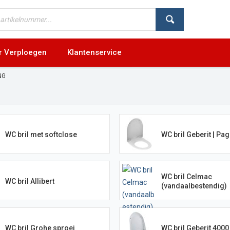
r Verploegen
Klantenservice
NG
WC bril met softclose
WC bril Geberit | Pag
WC bril Celmac
WC bril Allibert
(vandaalbestendig)
WC bril Grohe sproei
WC bril Geberit 4000