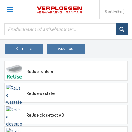
0 artikel(en)
TERUG
CATALOGUS
ReUse fontein
ReUse wastafel
ReUse closetpot AO