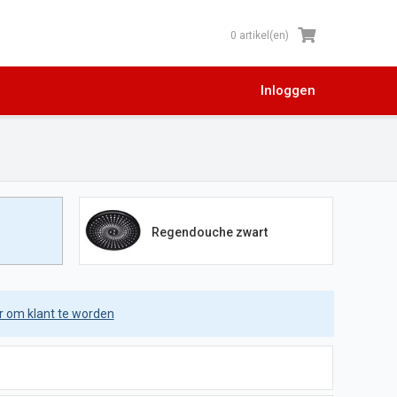
0 artikel(en)
Inloggen
Regendouche zwart
er om klant te worden