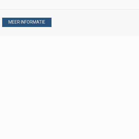
MEER INFORMATIE
Stel uw vraag via
088 - 077 08 80
088 - 077 08 80
verkoop@verploegen.nl