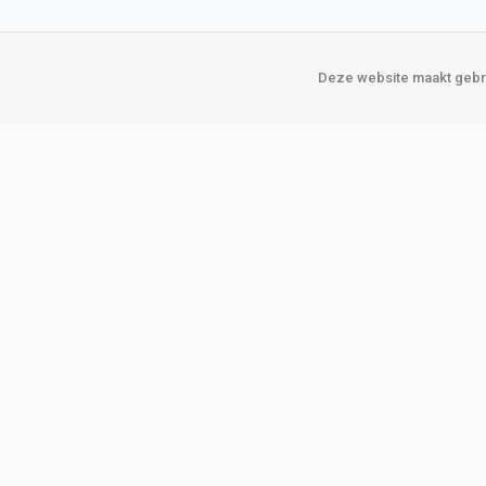
Deze website maakt gebru
Over Verploegen
Onze vestigin
Wie zijn wij
Amsterda
Onze merken
Binckhorst
Loosduins
Klant worden
Rotterdam
Word zakelijke klant
Zoetermeer