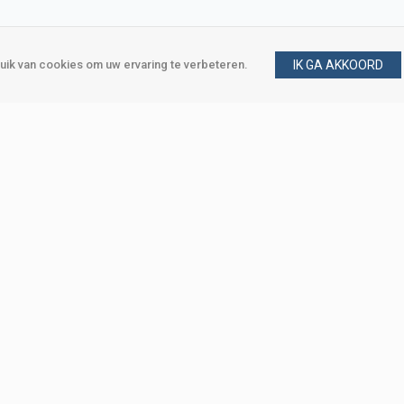
ik van cookies om uw ervaring te verbeteren.
IK GA AKKOORD
gen
Vraag en antwoord
m
Klant worden
, Den Haag
Mijn account
eweg, Den Haag
Bestellen
Betalen
Bezorgen
Retourneren