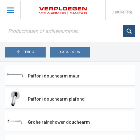
0 artikel(en)
TERUG
CATALOGUS
Paffoni douchearm muur
Paffoni douchearm plafond
Grohe rainshower douchearm