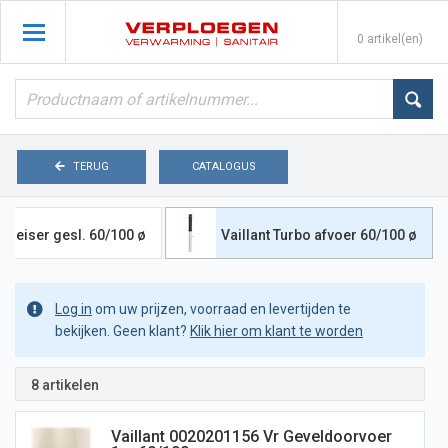
0 artikel(en)
TERUG
CATALOGUS
o geiser gesl. 60/100 ø
Vaillant Turbo afvoer 60/100 ø
Log in
om uw prijzen, voorraad en levertijden te
bekijken. Geen klant?
Klik hier om klant te worden
8 artikelen
Vaillant 0020201156 Vr Geveldoorvoer