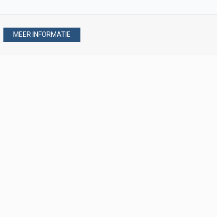
MEER INFORMATIE
Stel uw vraag via
088 - 077 08 80
088 - 077 08 80
verkoop@verploegen.nl