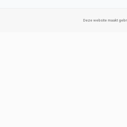
Deze website maakt gebru
Over Verploegen
Onze vestigin
Wie zijn wij
Amsterda
Onze merken
Binckhorst
Loosduins
Klant worden
Rotterdam
Word zakelijke klant
Zoetermeer