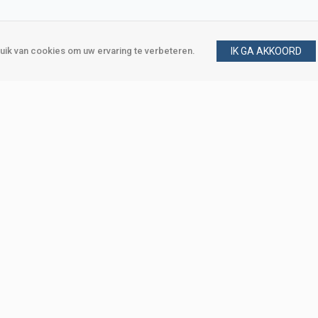
ik van cookies om uw ervaring te verbeteren.
IK GA AKKOORD
gen
Vraag en antwoord
m
Klant worden
, Den Haag
Mijn account
eweg, Den Haag
Bestellen
Betalen
Bezorgen
Retourneren