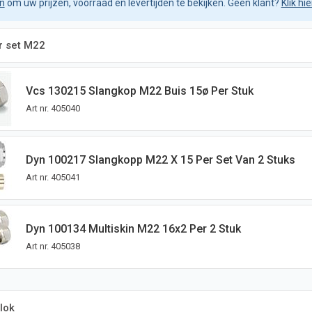
in
om uw prijzen, voorraad en levertijden te bekijken. Geen klant?
Klik hi
r set M22
Vcs 130215 Slangkop M22 Buis 15ø Per Stuk
Art nr.
405040
Dyn 100217 Slangkopp M22 X 15 Per Set Van 2 Stuks
Art nr.
405041
Dyn 100134 Multiskin M22 16x2 Per 2 Stuk
Art nr.
405038
lok