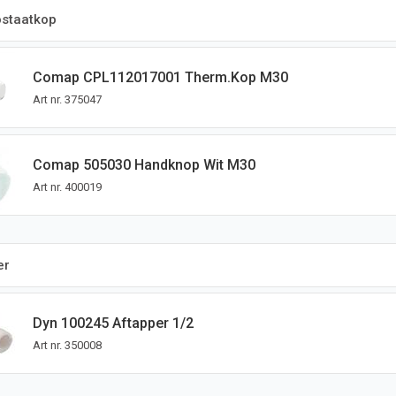
staatkop
Comap CPL112017001 Therm.kop M30
Art nr.
375047
Comap 505030 Handknop Wit M30
Art nr.
400019
er
Dyn 100245 Aftapper 1/2
Art nr.
350008