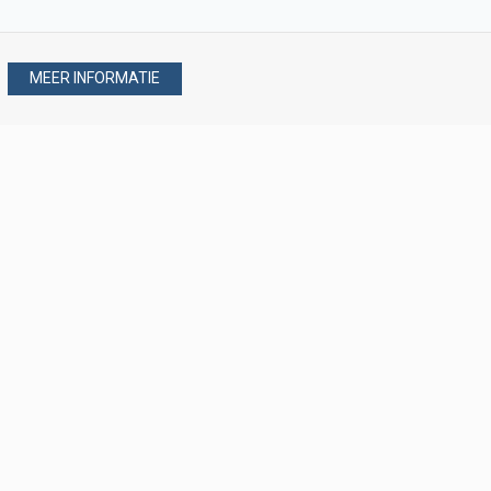
MEER INFORMATIE
Stel uw vraag via
088 - 077 08 80
088 - 077 08 80
verkoop@verploegen.nl