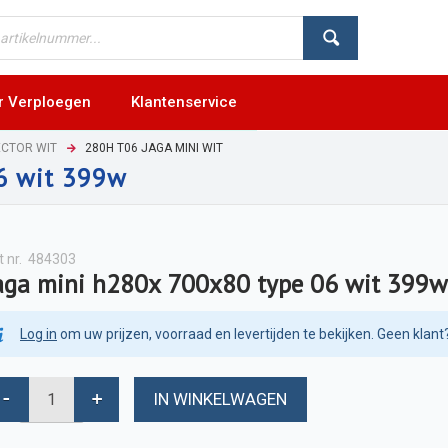
r Verploegen
Klantenservice
ECTOR WIT
280H T06 JAGA MINI WIT
6 wit 399w
t nr.
484303
aga mini h280x 700x80 type 06 wit 399w
Log in
om uw prijzen, voorraad en levertijden te bekijken. Geen klant
IN WINKELWAGEN