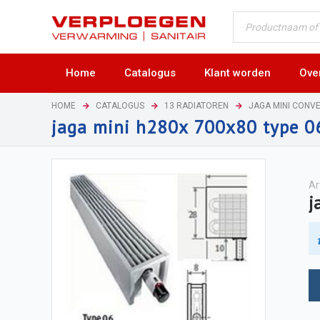
Home
Catalogus
Klant worden
Ove
HOME
CATALOGUS
13 RADIATOREN
JAGA MINI CONV
jaga mini h280x 700x80 type 0
Ar
j