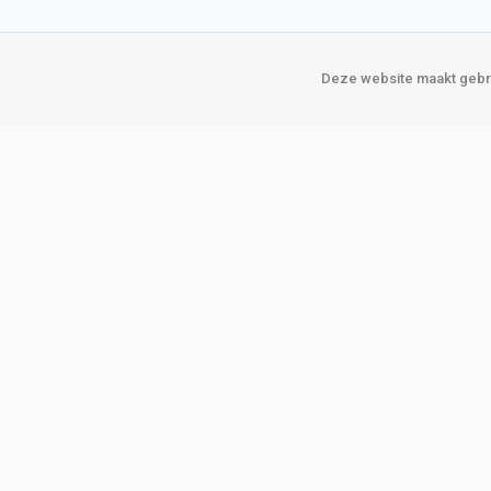
Deze website maakt gebru
Over Verploegen
Onze vestigin
Wie zijn wij
Amsterda
Onze merken
Binckhorst
Loosduins
Klant worden
Rotterdam
Word zakelijke klant
Zoetermeer