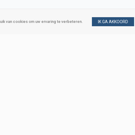
ik van cookies om uw ervaring te verbeteren.
IK GA AKKOORD
gen
Vraag en antwoord
m
Klant worden
, Den Haag
Mijn account
eweg, Den Haag
Bestellen
Betalen
Bezorgen
Retourneren