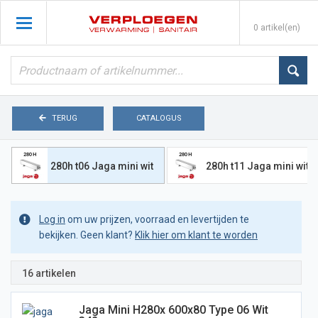
0 artikel(en)
TERUG
CATALOGUS
280h t06 Jaga mini wit
280h t11 Jaga mini wit
Log in
om uw prijzen, voorraad en levertijden te
bekijken. Geen klant?
Klik hier om klant te worden
16 artikelen
Jaga Mini H280x 600x80 Type 06 Wit