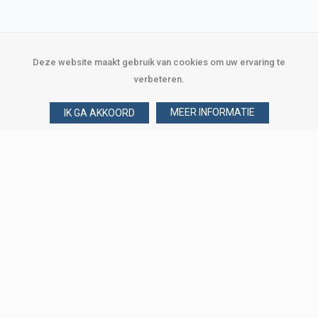
Deze website maakt gebruik van cookies om uw ervaring te
verbeteren.
MEER INFORMATIE
IK GA AKKOORD
Over Verploegen
Wie zijn wij
Onze merken
Klant worden
Word zakelijke klant