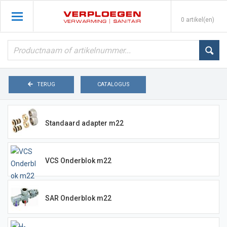
0 artikel(en)
TERUG
CATALOGUS
Standaard adapter m22
VCS Onderblok m22
SAR Onderblok m22