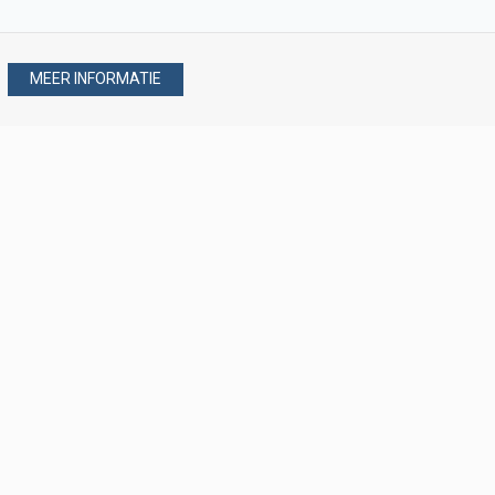
MEER INFORMATIE
Stel uw vraag via
088 - 077 08 80
088 - 077 08 80
verkoop@verploegen.nl