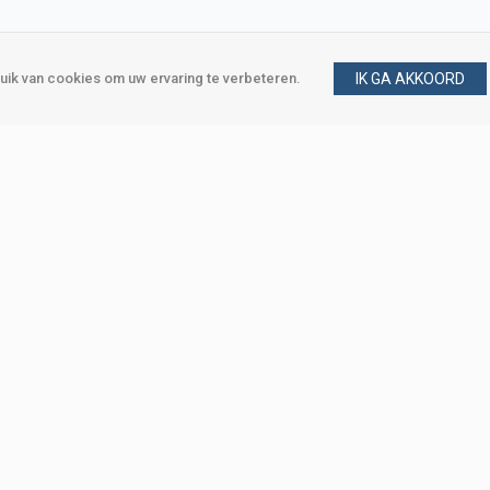
ik van cookies om uw ervaring te verbeteren.
IK GA AKKOORD
gen
Vraag en antwoord
m
Klant worden
, Den Haag
Mijn account
eweg, Den Haag
Bestellen
Betalen
Bezorgen
Retourneren