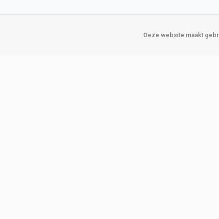
Deze website maakt gebru
Over Verploegen
Onze vestigin
Wie zijn wij
Amsterda
Onze merken
Binckhorst
Loosduins
Klant worden
Rotterdam
Word zakelijke klant
Zoetermeer