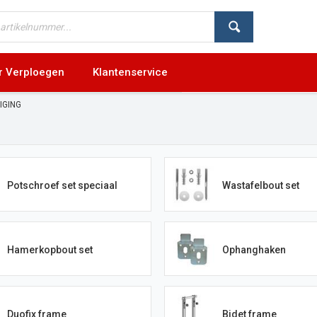
r Verploegen
Klantenservice
IGING
Potschroef set speciaal
Wastafelbout set
Hamerkopbout set
Ophanghaken
Duofix frame
Bidet frame