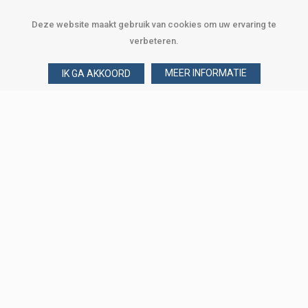
Deze website maakt gebruik van cookies om uw ervaring te
verbeteren.
MEER INFORMATIE
IK GA AKKOORD
Over Verploegen
Wie zijn wij
Onze merken
Klant worden
Word zakelijke klant
Onze vestigingen