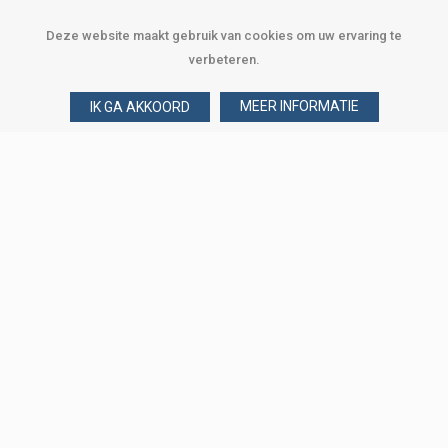
Deze website maakt gebruik van cookies om uw ervaring te
verbeteren.
MEER INFORMATIE
IK GA AKKOORD
Over Verploegen
Wie zijn wij
Onze merken
Klant worden
Word zakelijke klant
Onze vestigingen