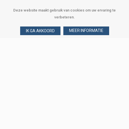
Deze website maakt gebruik van cookies om uw ervaring te
verbeteren.
MEER INFORMATIE
IK GA AKKOORD
Over Verploegen
Wie zijn wij
Onze merken
Klant worden
Word zakelijke klant
Onze vestigingen