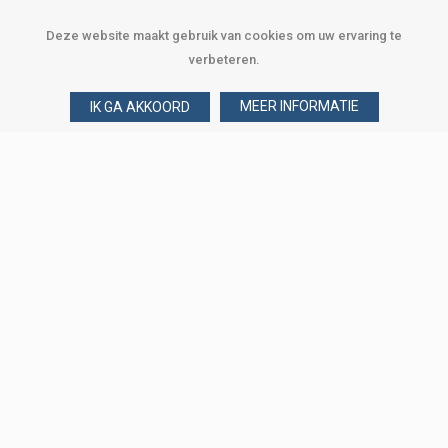
Deze website maakt gebruik van cookies om uw ervaring te
verbeteren.
MEER INFORMATIE
IK GA AKKOORD
Over Verploegen
Wie zijn wij
Onze merken
Klant worden
Word zakelijke klant
Onze vestigingen