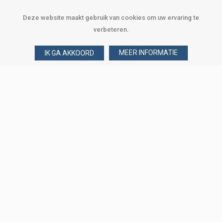
Deze website maakt gebruik van cookies om uw ervaring te
verbeteren.
MEER INFORMATIE
IK GA AKKOORD
Over Verploegen
Wie zijn wij
Onze merken
Klant worden
Word zakelijke klant
Onze vestigingen