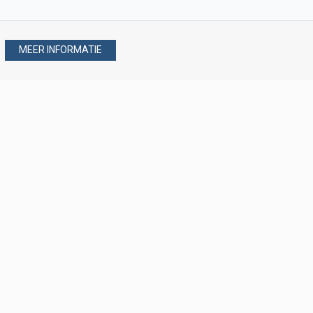
MEER INFORMATIE
Stel uw vraag via
088 - 077 08 80
088 - 077 08 80
verkoop@verploegen.nl