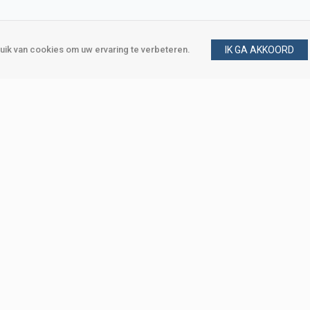
ik van cookies om uw ervaring te verbeteren.
IK GA AKKOORD
gen
Vraag en antwoord
m
Klant worden
, Den Haag
Mijn account
eweg, Den Haag
Bestellen
Betalen
Bezorgen
Retourneren