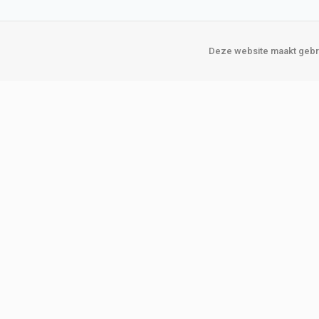
Deze website maakt gebru
Over Verploegen
Onze vestigin
Wie zijn wij
Amsterda
Onze merken
Binckhorst
Loosduins
Klant worden
Rotterdam
Word zakelijke klant
Zoetermeer