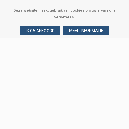
Deze website maakt gebruik van cookies om uw ervaring te
verbeteren.
MEER INFORMATIE
IK GA AKKOORD
Over Verploegen
Wie zijn wij
Onze merken
Klant worden
Word zakelijke klant
Onze vestigingen