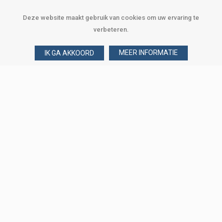
Deze website maakt gebruik van cookies om uw ervaring te
verbeteren.
MEER INFORMATIE
IK GA AKKOORD
Over Verploegen
Wie zijn wij
Onze merken
Klant worden
Word zakelijke klant
Onze vestigingen