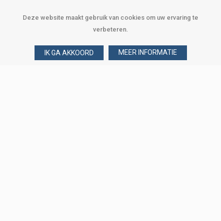
Deze website maakt gebruik van cookies om uw ervaring te
verbeteren.
MEER INFORMATIE
IK GA AKKOORD
Over Verploegen
Wie zijn wij
Onze merken
Klant worden
Word zakelijke klant
Onze vestigingen