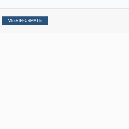
MEER INFORMATIE
Stel uw vraag via
088 - 077 08 80
088 - 077 08 80
verkoop@verploegen.nl