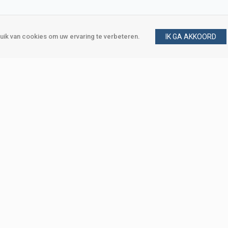
ik van cookies om uw ervaring te verbeteren.
IK GA AKKOORD
gen
Vraag en antwoord
m
Klant worden
, Den Haag
Mijn account
eweg, Den Haag
Bestellen
Betalen
Bezorgen
Retourneren