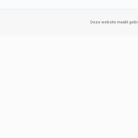
Deze website maakt gebru
Over Verploegen
Onze vestigin
Wie zijn wij
Amsterda
Onze merken
Binckhorst
Loosduins
Klant worden
Rotterdam
Word zakelijke klant
Zoetermeer