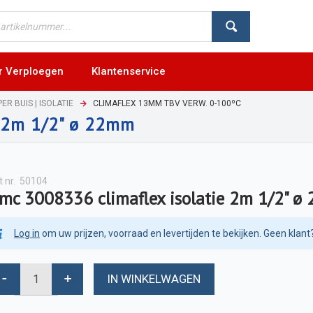
r Verploegen
Klantenservice
ER BUIS | ISOLATIE
CLIMAFLEX 13MM TBV VERW. 0-100ºC
e 2m 1/2" ø 22mm
t nr.
50104
mc 3008336 climaflex isolatie 2m 1/2" 
Log in
om uw prijzen, voorraad en levertijden te bekijken. Geen klant
IN WINKELWAGEN