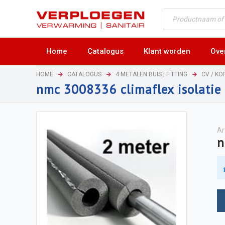
Home
Catalogus
Klant worden
Ove
HOME
CATALOGUS
4 METALEN BUIS | FITTING
CV / KOP
nmc 3008336 climaflex isolati
Ar
n