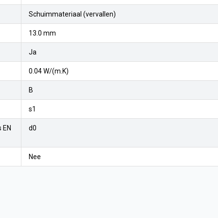
Schuimmateriaal (vervallen)
13.0 mm
Ja
0.04 W/(m.K)
B
s1
s EN
d0
Nee