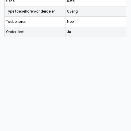
Serie
Ketel
Type toebehoren/onderdelen
Overig
Toebehoren
Nee
Onderdeel
Ja