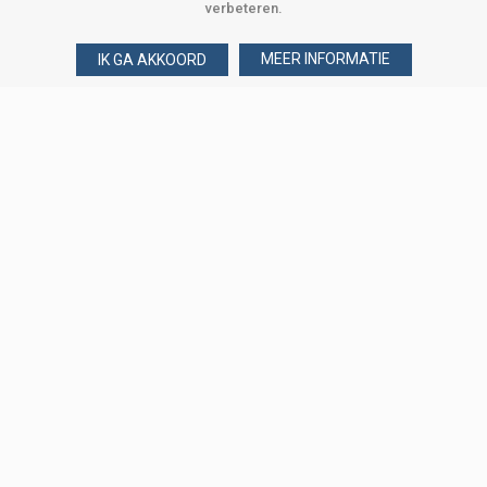
verbeteren.
MEER INFORMATIE
IK GA AKKOORD
Over Verploegen
Wie zijn wij
Onze merken
Klant worden
Word zakelijke klant
Onze vestigingen
Amsterdam
Binckhorst, Den Haag