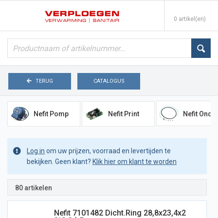
0 artikel(en)
TERUG
CATALOGUS
Nefit Pomp
Nefit Print
Nefit Onde
Log in
om uw prijzen, voorraad en levertijden te
bekijken. Geen klant?
Klik hier om klant te worden
80 artikelen
Nefit 7101482 Dicht.ring 28,8x23,4x2