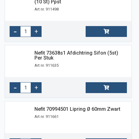
(10 St) Ppst
Art nr. 911498
Nefit 73638s1 Afdichtring Sifon (5st)
Per Stuk
Art nr. 911635
Nefit 70994501 Lipring Ø 60mm Zwart
Art nr. 911661