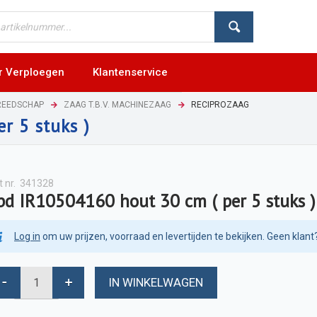
r Verploegen
Klantenservice
EREEDSCHAP
ZAAG T.B.V. MACHINEZAAG
RECIPROZAAG
r 5 stuks )
t nr.
341328
bd IR10504160 hout 30 cm ( per 5 stuks )
Log in
om uw prijzen, voorraad en levertijden te bekijken. Geen klant
IN WINKELWAGEN