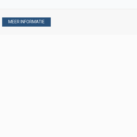
MEER INFORMATIE
Stel uw vraag via
088 - 077 08 80
088 - 077 08 80
verkoop@verploegen.nl