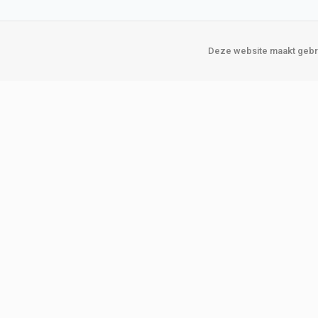
Deze website maakt gebru
Over Verploegen
Onze vestigin
Wie zijn wij
Amsterda
Onze merken
Binckhorst
Loosduins
Klant worden
Rotterdam
Word zakelijke klant
Zoetermeer