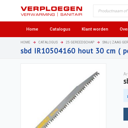
Home
Catalogus
Klant worden
Ove
HOME
CATALOGUS
25 GEREEDSCHAP
SNIJ | ZAAG G
sbd IR10504160 hout 30 cm ( pe
Ar
s