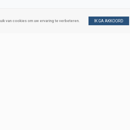
ik van cookies om uw ervaring te verbeteren.
IK GA AKKOORD
gen
Vraag en antwoord
m
Klant worden
, Den Haag
Mijn account
eweg, Den Haag
Bestellen
Betalen
Bezorgen
Retourneren