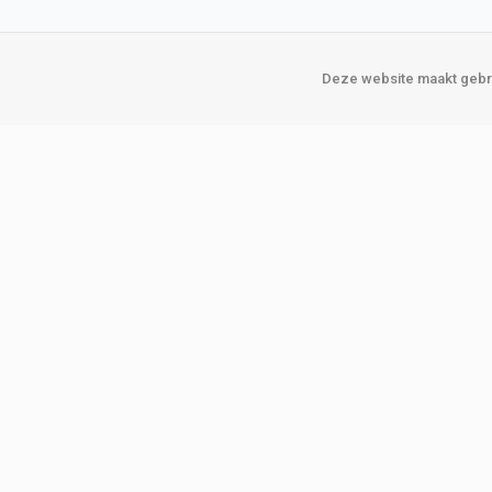
Deze website maakt gebru
Over Verploegen
Onze vestigin
Wie zijn wij
Amsterda
Onze merken
Binckhorst
Loosduins
Klant worden
Rotterdam
Word zakelijke klant
Zoetermeer