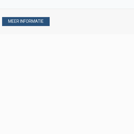
MEER INFORMATIE
Stel uw vraag via
088 - 077 08 80
088 - 077 08 80
verkoop@verploegen.nl