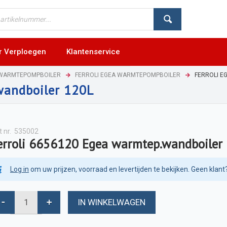
r Verploegen
Klantenservice
WARMTEPOMPBOILER
FERROLI EGEA WARMTEPOMPBOILER
FERROLI E
wandboiler 120L
t nr.
535002
erroli 6656120 Egea warmtep.wandboiler
Log in
om uw prijzen, voorraad en levertijden te bekijken. Geen klant
IN WINKELWAGEN