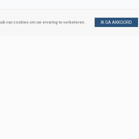
ik van cookies om uw ervaring te verbeteren.
IK GA AKKOORD
gen
Vraag en antwoord
m
Klant worden
, Den Haag
Mijn account
eweg, Den Haag
Bestellen
Betalen
Bezorgen
Retourneren