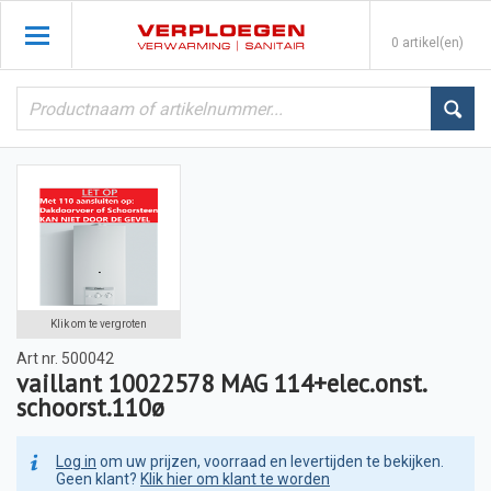
0 artikel(en)
Klik om te vergroten
Art nr.
500042
vaillant 10022578 MAG 114+elec.onst.
schoorst.110ø
Log in
om uw prijzen, voorraad en levertijden te bekijken.
Geen klant?
Klik hier om klant te worden