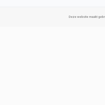
Deze website maakt gebru
Over Verploegen
Onze vestigin
Wie zijn wij
Amsterda
Onze merken
Binckhorst
Loosduins
Klant worden
Rotterdam
Word zakelijke klant
Zoetermeer