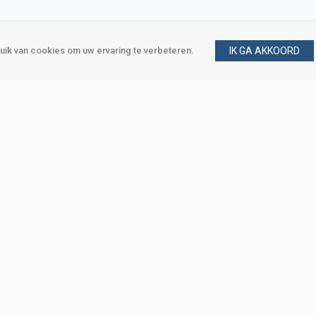
ik van cookies om uw ervaring te verbeteren.
IK GA AKKOORD
gen
Vraag en antwoord
m
Klant worden
, Den Haag
Mijn account
eweg, Den Haag
Bestellen
Betalen
Bezorgen
Retourneren