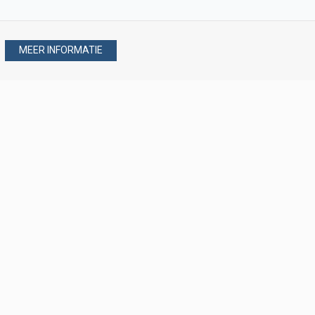
MEER INFORMATIE
Stel uw vraag via
088 - 077 08 80
088 - 077 08 80
verkoop@verploegen.nl