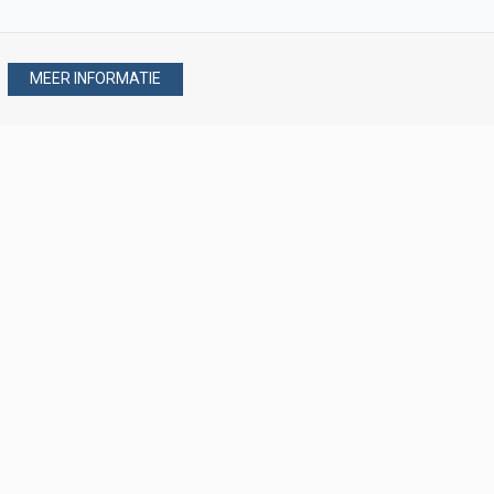
MEER INFORMATIE
Stel uw vraag via
088 - 077 08 80
088 - 077 08 80
verkoop@verploegen.nl