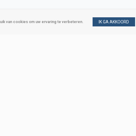
ik van cookies om uw ervaring te verbeteren.
IK GA AKKOORD
gen
Vraag en antwoord
m
Klant worden
, Den Haag
Mijn account
eweg, Den Haag
Bestellen
Betalen
Bezorgen
Retourneren