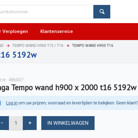
r Verploegen
Klantenservice
ND
TEMPO WAND H900 T15 / T16
TEMPO WAND H900 T16
t16 5192w
t nr.
486047
aga Tempo wand h900 x 2000 t16 5192w
Log in
om uw prijzen, voorraad en levertijden te bekijken. Geen klant
IN WINKELWAGEN