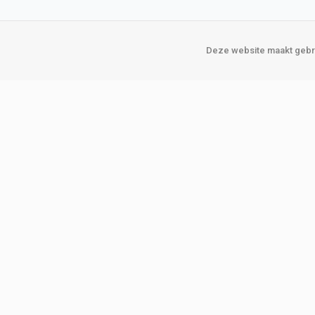
Deze website maakt gebru
Over Verploegen
Onze vestigin
Wie zijn wij
Amsterda
Onze merken
Binckhorst
Loosduins
Klant worden
Rotterdam
Word zakelijke klant
Zoetermeer