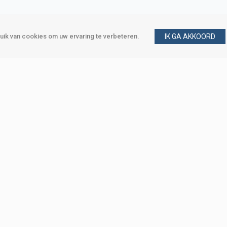
ik van cookies om uw ervaring te verbeteren.
IK GA AKKOORD
gen
Vraag en antwoord
m
Klant worden
, Den Haag
Mijn account
eweg, Den Haag
Bestellen
Betalen
Bezorgen
Retourneren