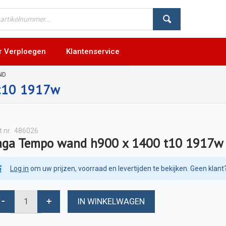
r Verploegen
Klantenservice
ND
t10 1917w
t nr.
486026
aga Tempo wand h900 x 1400 t10 1917w
Log in
om uw prijzen, voorraad en levertijden te bekijken. Geen klant
IN WINKELWAGEN