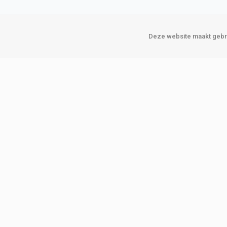
Deze website maakt gebru
Over Verploegen
Onze vestigin
Wie zijn wij
Amsterda
Onze merken
Binckhorst
Loosduins
Klant worden
Rotterdam
Word zakelijke klant
Zoetermeer