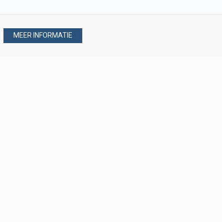
MEER INFORMATIE
Stel uw vraag via
088 - 077 08 80
088 - 077 08 80
verkoop@verploegen.nl