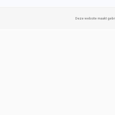
Deze website maakt gebru
Over Verploegen
Onze vestigin
Wie zijn wij
Amsterda
Onze merken
Binckhorst
Loosduins
Klant worden
Rotterdam
Word zakelijke klant
Zoetermeer