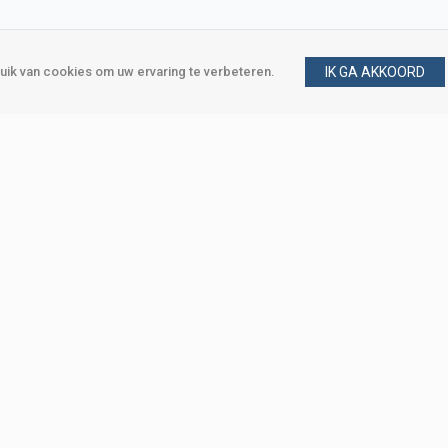
ik van cookies om uw ervaring te verbeteren.
IK GA AKKOORD
gen
Vraag en antwoord
m
Klant worden
, Den Haag
Mijn account
eweg, Den Haag
Bestellen
Betalen
Bezorgen
Retourneren