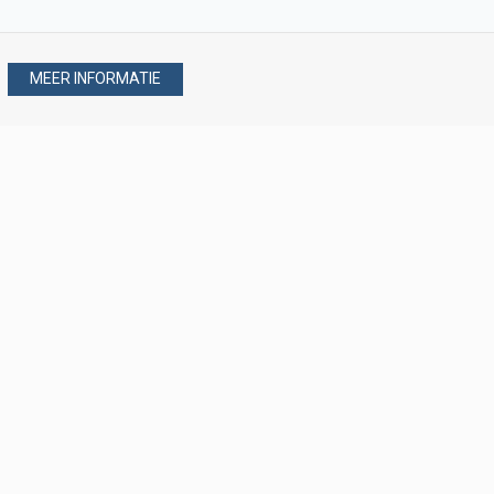
MEER INFORMATIE
Stel uw vraag via
088 - 077 08 80
088 - 077 08 80
verkoop@verploegen.nl