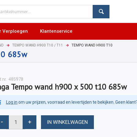
r Verploegen
Klantenservice
ND
TEMPO WAND H900 T10 / T11
TEMPO WAND H900 T10
10 685w
t nr.
485978
aga Tempo wand h900 x 500 t10 685w
Log in
om uw prijzen, voorraad en levertijden te bekijken. Geen klant
IN WINKELWAGEN