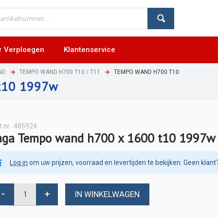
r Verploegen
Klantenservice
ND
TEMPO WAND H700 T10 / T11
TEMPO WAND H700 T10
t10 1997w
t nr.
485924
aga Tempo wand h700 x 1600 t10 1997w
Log in
om uw prijzen, voorraad en levertijden te bekijken. Geen klant
IN WINKELWAGEN