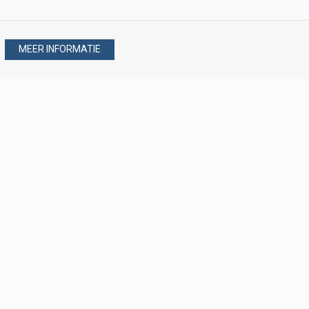
MEER INFORMATIE
Stel uw vraag via
088 - 077 08 80
088 - 077 08 80
verkoop@verploegen.nl