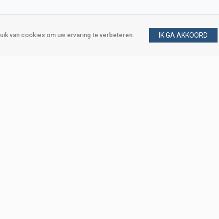
ik van cookies om uw ervaring te verbeteren.
IK GA AKKOORD
gen
Vraag en antwoord
m
Klant worden
, Den Haag
Mijn account
eweg, Den Haag
Bestellen
Betalen
Bezorgen
Retourneren