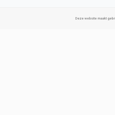
Deze website maakt gebru
Over Verploegen
Onze vestigin
Wie zijn wij
Amsterda
Onze merken
Binckhorst
Loosduins
Klant worden
Rotterdam
Word zakelijke klant
Zoetermeer