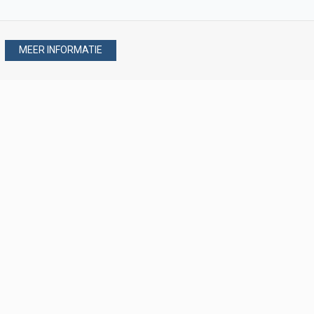
MEER INFORMATIE
Stel uw vraag via
088 - 077 08 80
088 - 077 08 80
verkoop@verploegen.nl