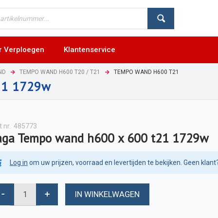
r Verploegen
Klantenservice
ND
TEMPO WAND H600 T20 / T21
TEMPO WAND H600 T21
21 1729w
t nr.
485773
aga Tempo wand h600 x 600 t21 1729w
Log in
om uw prijzen, voorraad en levertijden te bekijken. Geen klant
IN WINKELWAGEN