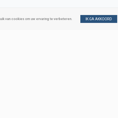
ik van cookies om uw ervaring te verbeteren.
IK GA AKKOORD
gen
Vraag en antwoord
m
Klant worden
, Den Haag
Mijn account
eweg, Den Haag
Bestellen
Betalen
Bezorgen
Retourneren