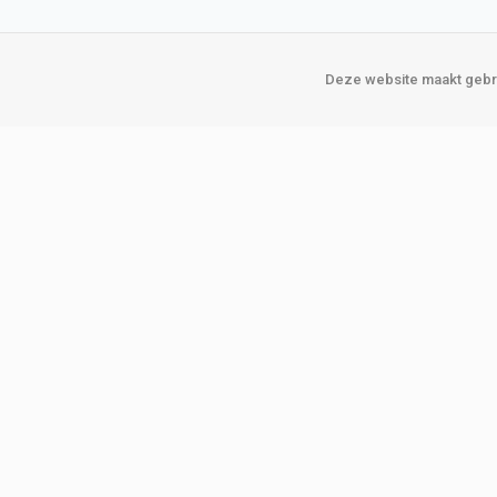
Deze website maakt gebru
Over Verploegen
Onze vestigin
Wie zijn wij
Amsterda
Onze merken
Binckhorst
Loosduins
Klant worden
Rotterdam
Word zakelijke klant
Zoetermeer