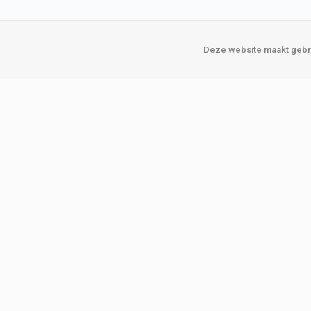
Deze website maakt gebru
Over Verploegen
Onze vestigin
Wie zijn wij
Amsterda
Onze merken
Binckhorst
Loosduins
Klant worden
Rotterdam
Word zakelijke klant
Zoetermeer