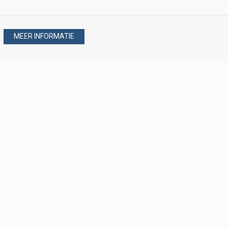
MEER INFORMATIE
Stel uw vraag via
088 - 077 08 80
088 - 077 08 80
verkoop@verploegen.nl