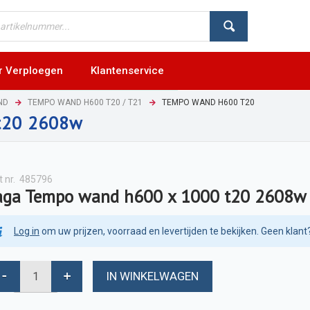
r Verploegen
Klantenservice
ND
TEMPO WAND H600 T20 / T21
TEMPO WAND H600 T20
t20 2608w
t nr.
485796
aga Tempo wand h600 x 1000 t20 2608w
Log in
om uw prijzen, voorraad en levertijden te bekijken. Geen klant
IN WINKELWAGEN