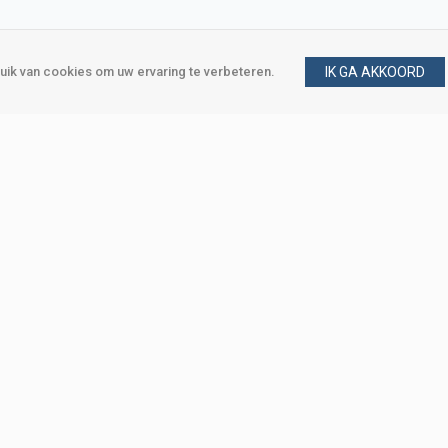
ik van cookies om uw ervaring te verbeteren.
IK GA AKKOORD
gen
Vraag en antwoord
m
Klant worden
, Den Haag
Mijn account
eweg, Den Haag
Bestellen
Betalen
Bezorgen
Retourneren