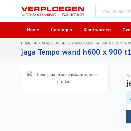
Home
Catalogus
Klant worden
Ove
HOME
CATALOGUS
13 RADIATOREN
JAGA TEMPO WA
jaga Tempo wand h600 x 900 t
Ar
j