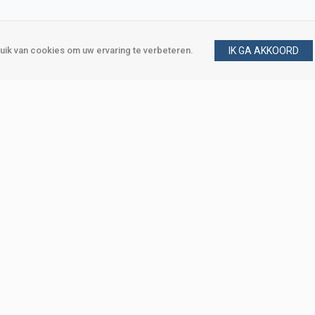
ik van cookies om uw ervaring te verbeteren.
IK GA AKKOORD
gen
Vraag en antwoord
m
Klant worden
, Den Haag
Mijn account
eweg, Den Haag
Bestellen
Betalen
Bezorgen
Retourneren