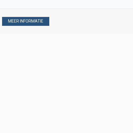
MEER INFORMATIE
Stel uw vraag via
088 - 077 08 80
088 - 077 08 80
verkoop@verploegen.nl