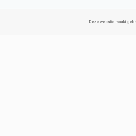
Deze website maakt gebru
Over Verploegen
Onze vestigin
Wie zijn wij
Amsterda
Onze merken
Binckhorst
Loosduins
Klant worden
Rotterdam
Word zakelijke klant
Zoetermeer