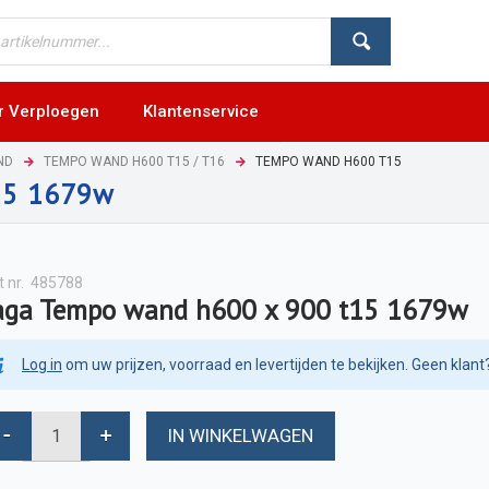
r Verploegen
Klantenservice
ND
TEMPO WAND H600 T15 / T16
TEMPO WAND H600 T15
15 1679w
t nr.
485788
aga Tempo wand h600 x 900 t15 1679w
Log in
om uw prijzen, voorraad en levertijden te bekijken. Geen klant
IN WINKELWAGEN