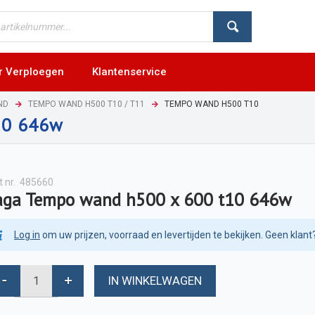
r Verploegen
Klantenservice
ND
TEMPO WAND H500 T10 / T11
TEMPO WAND H500 T10
10 646w
t nr.
485660
aga Tempo wand h500 x 600 t10 646w
Log in
om uw prijzen, voorraad en levertijden te bekijken. Geen klant
IN WINKELWAGEN