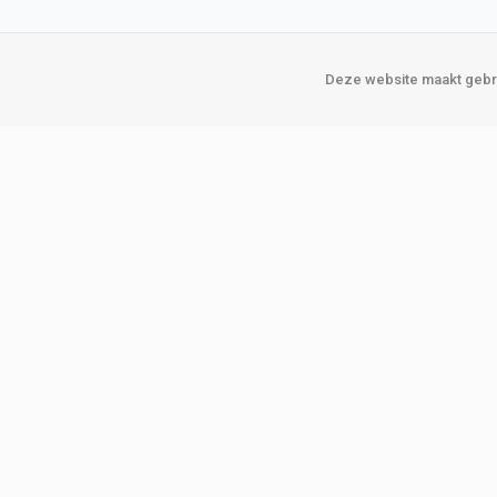
Deze website maakt gebru
Over Verploegen
Onze vestigin
Wie zijn wij
Amsterda
Onze merken
Binckhorst
Loosduins
Klant worden
Rotterdam
Word zakelijke klant
Zoetermeer